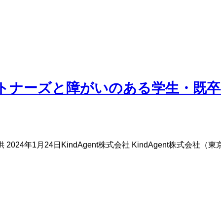
ナビパートナーズと障がいのある学生・
24年1月24日KindAgent株式会社 KindAgent株式会