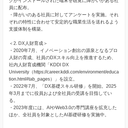
クがインストールされた端末を聴覚に障がいがある社
員に配布。
・障がいのある社員に対してアンケートを実施。それ
ぞれの特性に合わせて安定的な職業⽣活を送れるよう
支援体制を構築。
＜2. DX人財育成＞
・2020年7月、イノベーション創出の源泉となるプロ
人財の育成、社員のDXスキル向上を推進するため、
社内人財育成機関「KDDI DX
University（https://career.kddi.com/environment/educa
tion.html#tab_pages）」を設立。
・2022年7月、「DX基礎スキル研修」を開始。2025
年3月までに役員および全社員の受講を目指してい
る。
・2023年度には、AIやWeb3.0の専門講座を拡充した
ほか、全社員を対象としたAI基礎研修を実施中。